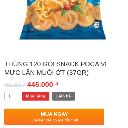
THÙNG 120 GÓI SNACK POCA VỊ
MỰC LĂN MUỐI ỚT (37GR)
445.000
₫
456.000
₫
Quantity
Mua hàng
Liên hệ
MUA NGAY
Gọi điện để có giá tốt nhất