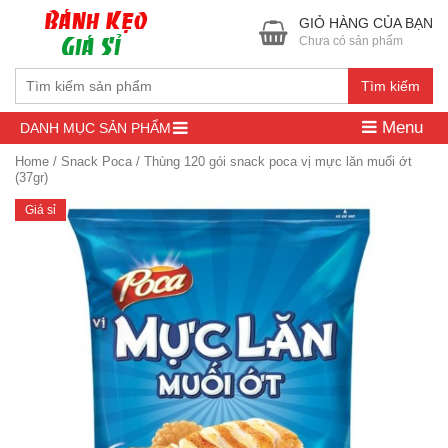
GIỎ HÀNG CỦA BẠN
Chưa có sản phẩm
Tìm kiếm
Menu
DANH MỤC SẢN PHẨM
Home
/
Snack Poca
/ Thùng 120 gói snack poca vị mực lăn muối ớt
(37gr)
Giá sỉ