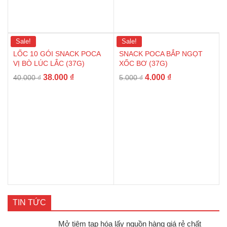
Sale!
Sale!
LỐC 10 GÓI SNACK POCA
SNACK POCA BẮP NGỌT
VỊ BÒ LÚC LẮC (37G)
XỐC BƠ (37G)
38.000
₫
4.000
₫
40.000
₫
5.000
₫
TIN TỨC
Mở tiệm tạp hóa lấy nguồn hàng giá rẻ chất