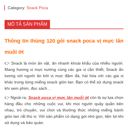
Category:
Snack Poca
MÔ TẢ SẢN PHẨM
Thông tin thùng 120 gói snack poca vị mực lăn
muối ớt
👉 Snack là món ăn vặt, ăn nhanh khoái khẩu của nhiều người.
Mang hương vị mực nướng cùng các gia vị cần thiết, Snack ấn
tượng với người ăn bởi vị mực đậm đà, hài hòa với các gia vị
khác trong từng miếng snack giòn tan. Bạn có thể sử dụng snack
khi xem phim, đọc sách…
👉 Ngoài ra,
Snack poca vị mực lăn muối ớt
còn là sự lựa chọn
hàng đầu cho những cuộc vui, khi mọi người quây quần bên
nhau, trò chuyện, vui chơi và thưởng thức những miếng bánh
giòn tan rất thú vị. Với sản phẩm có dạng gói nhỏ gọn, tiện lợi khi
sử dụng và bảo quản.