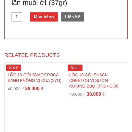
lăn muối ớt (37gr)
Quantity
Mua hàng
Liên hệ
RELATED PRODUCTS
Sale!
Sale!
LỐC 10 GÓI SNACK POCA
LỐC 10 GÓI SNACK
BÁNH PHỒNG VỊ CUA (37G)
CHEETOS VỊ SƯỜN
NƯỚNG BBQ (37G / GÓI)
38.000
₫
40.000
₫
38.000
₫
40.000
₫