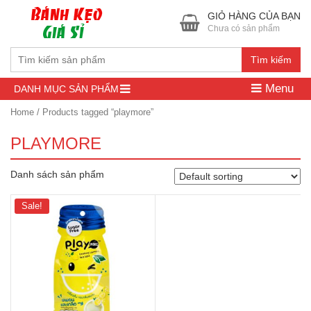
GIỎ HÀNG CỦA BẠN
Chưa có sản phẩm
Tìm kiếm
Menu
DANH MỤC SẢN PHẨM
Home
/ Products tagged “playmore”
PLAYMORE
Danh sách sản phẩm
Sale!