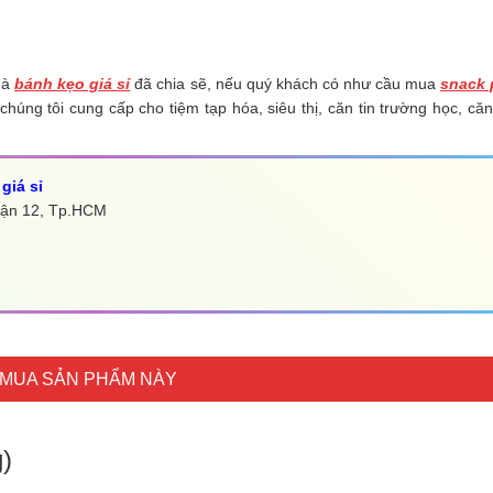
 mà
bánh kẹo giá sỉ
đã chia sẽ, nếu quý khách có như cầu mua
snack 
húng tôi cung cấp cho tiệm tạp hóa, siêu thị, căn tin trường học, căn
giá sỉ
Quận 12, Tp.HCM
MUA SẢN PHẨM NÀY
g)