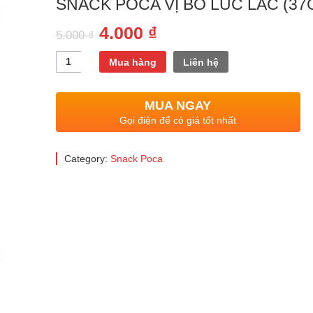
SNACK POCA VỊ BÒ LÚC LẮC (37
4.000
₫
5.000
₫
Quantity
Mua hàng
Liên hệ
MUA NGAY
Gọi điện để có giá tốt nhất
Category:
Snack Poca