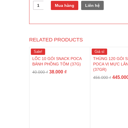
Quantity
Mua hàng
Liên hệ
RELATED PRODUCTS
Sale!
Giá sỉ
LỐC 10 GÓI SNACK POCA
THÙNG 120 GÓI 
BÁNH PHỒNG TÔM (37G)
POCA VỊ MỰC LĂ
(37GR)
38.000
₫
40.000
₫
445.00
456.000
₫