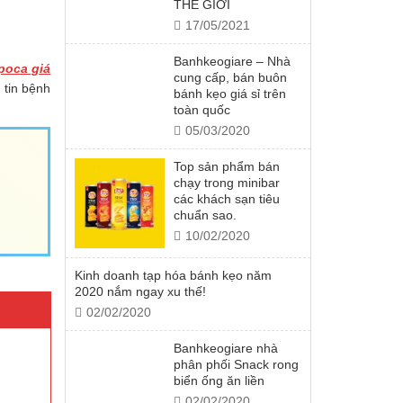
THẾ GIỚI
17/05/2021
Banhkeogiare – Nhà
poca giá
cung cấp, bán buôn
 tin bệnh
bánh kẹo giá sỉ trên
toàn quốc
05/03/2020
Top sản phẩm bán
chạy trong minibar
các khách sạn tiêu
chuẩn sao.
10/02/2020
Kinh doanh tạp hóa bánh kẹo năm
2020 nắm ngay xu thế!
02/02/2020
Banhkeogiare nhà
phân phối Snack rong
biển ống ăn liền
02/02/2020