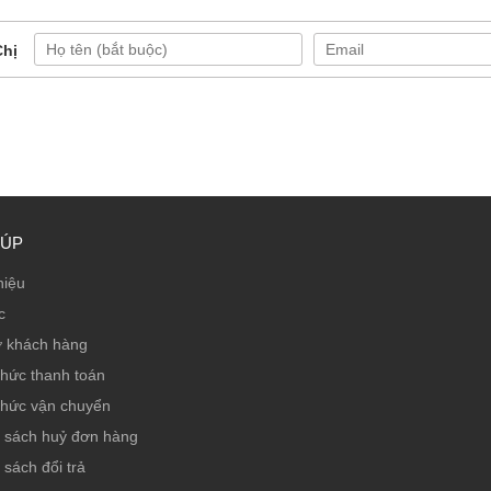
Chị
IÚP
hiệu
c
ợ khách hàng
thức thanh toán
thức vận chuyển
 sách huỷ đơn hàng
 sách đổi trả