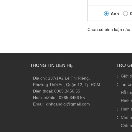
Anh
Chưa có bình luận nào
THÔNG TIN LIÊN HỆ
TRỢ G
Giới t
Địa chỉ: 137/1A2 Lê Thị Riêng,
Tin tứ
Phường Thới An, Quận 12, Tp.HCM
Điện thoại: 0965.3456.55
Hỗ tr
Hotline/Zalo : 0965.3456.55
Hình 
Email: kinhcandigi@gmail.com
Hình 
Chính
Chính