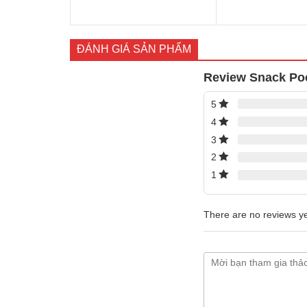
ĐÁNH GIÁ SẢN PHẨM
Review Snack Poca
5
4
3
2
1
There are no reviews ye