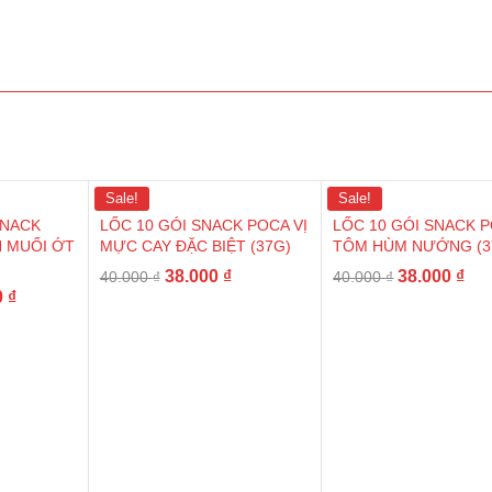
Sale!
Sale!
SNACK
LỐC 10 GÓI SNACK POCA VỊ
LỐC 10 GÓI SNACK P
N MUỐI ỚT
MỰC CAY ĐẶC BIỆT (37G)
TÔM HÙM NƯỚNG (3
38.000
₫
38.000
₫
40.000
₫
40.000
₫
0
₫