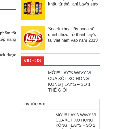
khẩu từ thái lan! Lay’s stax
Snack khoai tây poca sẽ
 phẩm tốt
chính thức trở thành lay’s
cấp năng
tại việt nam vào năm 2019
nack được
VIDEOS
MỚI!!! LAY’S WAVY VỊ
CUA XỐT XO HỒNG
KÔNG | LAY’S – SỐ 1
THẾ GIỚI
TIN TỨC MỚI
MỚI!!! LAY’S WAVY VỊ
CUA XỐT XO HỒNG
KÔNG | LAY’S – SỐ 1