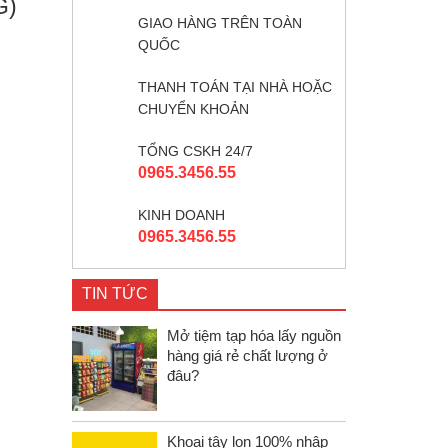
G)
GIAO HÀNG TRÊN TOÀN
QUỐC
THANH TOÁN TẠI NHÀ HOẶC
CHUYỂN KHOẢN
TỔNG CSKH 24/7
0965.3456.55
KINH DOANH
0965.3456.55
TIN TỨC
Mở tiệm tạp hóa lấy nguồn
hàng giá rẻ chất lượng ở
đâu?
Khoai tây lon 100% nhập