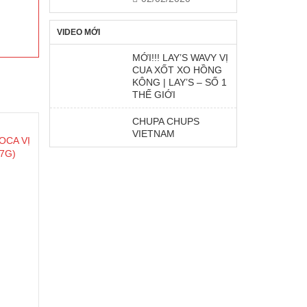
VIDEO MỚI
MỚI!!! LAY’S WAVY VỊ
CUA XỐT XO HỒNG
KÔNG | LAY’S – SỐ 1
THẾ GIỚI
CHUPA CHUPS
VIETNAM
OCA VỊ
7G)