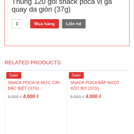
Thùng 120 gói snack poca vị gà
quay da giòn (37g)
Quantity
Mua hàng
Liên hệ
RELATED PRODUCTS
Sale!
Sale!
SNACK POCA VỊ MỰC CAY
SNACK POCA BẮP NGỌT
ĐẶC BIỆT (37G)
XỐC BƠ (37G)
4.000
₫
4.000
₫
5.000
₫
5.000
₫