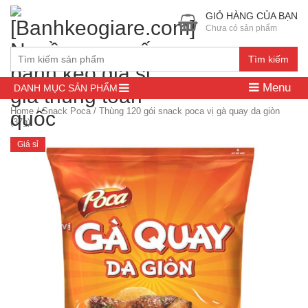
GIỎ HÀNG CỦA BẠN
Chưa có sản phẩm
Tìm kiếm
Menu
DANH MỤC SẢN PHẨM
Home
/
Snack Poca
/ Thùng 120 gói snack poca vị gà quay da giòn
(37g)
Giá sỉ