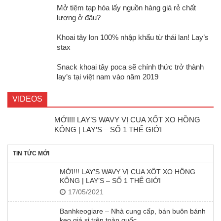
Mở tiệm tạp hóa lấy nguồn hàng giá rẻ chất
lượng ở đâu?
Khoai tây lon 100% nhập khẩu từ thái lan! Lay’s
stax
Snack khoai tây poca sẽ chính thức trở thành
lay’s tại việt nam vào năm 2019
VIDEOS
MỚI!!! LAY’S WAVY VỊ CUA XỐT XO HỒNG
KÔNG | LAY’S – SỐ 1 THẾ GIỚI
TIN TỨC MỚI
MỚI!!! LAY’S WAVY VỊ CUA XỐT XO HỒNG
KÔNG | LAY’S – SỐ 1 THẾ GIỚI
17/05/2021
Banhkeogiare – Nhà cung cấp, bán buôn bánh
kẹo giá sỉ trên toàn quốc