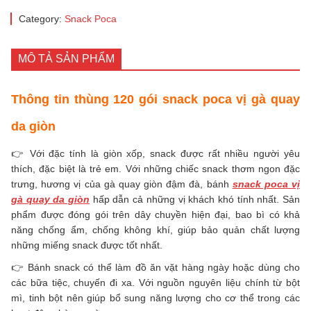
Category:
Snack Poca
MÔ TẢ SẢN PHẨM
Thông tin thùng 120 gói snack poca vị gà quay
da giòn
👉 Với đặc tính là giòn xốp, snack được rất nhiều người yêu
thích, đặc biệt là trẻ em. Với những chiếc snack thơm ngon đặc
trưng, hương vị của gà quay giòn đậm đà, bánh
snack poca vị
gà quay da giòn
hấp dẫn cả những vị khách khó tính nhất. Sản
phẩm được đóng gói trên dây chuyền hiện đại, bao bì có khả
năng chống ẩm, chống không khí, giúp bảo quản chất lượng
những miếng snack được tốt nhất.
👉 Bánh snack có thể làm đồ ăn vặt hàng ngày hoặc dùng cho
các bữa tiệc, chuyến đi xa. Với nguồn nguyên liệu chính từ bột
mì, tinh bột nên giúp bổ sung năng lượng cho cơ thể trong các