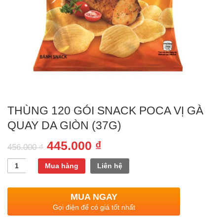
THÙNG 120 GÓI SNACK POCA VỊ GÀ
QUAY DA GIÒN (37G)
445.000
₫
456.000
₫
Quantity
Mua hàng
Liên hệ
MUA NGAY
Gọi điện để có giá tốt nhất