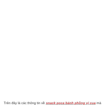
Trên đây là các thông tin về
snack poca bánh phồng vị cua
mà