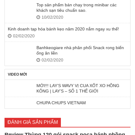
Top sản phẩm bán chạy trong minibar các
khách sạn tiêu chuẩn sao.
10/02/2020
Kinh doanh tạp hóa bánh kẹo năm 2020 nắm ngay xu thế!
02/02/2020
Banhkeogiare nhà phân phối Snack rong biển
ống ăn liền
02/02/2020
VIDEO MỚI
MỚI!!! LAY’S WAVY VỊ CUA XỐT XO HỒNG
KÔNG | LAY’S – SỐ 1 THẾ GIỚI
CHUPA CHUPS VIETNAM
ĐÁNH GIÁ SẢN PHẨM
Review Thùng 120 gói snack poca bánh phồng