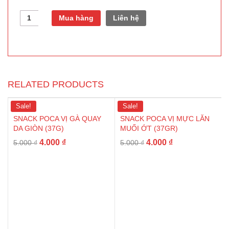
Quantity
Mua hàng
Liên hệ
RELATED PRODUCTS
Sale!
Sale!
SNACK POCA VỊ GÀ QUAY
SNACK POCA VỊ MỰC LĂN
DA GIÒN (37G)
MUỐI ỚT (37GR)
4.000
₫
4.000
₫
5.000
₫
5.000
₫