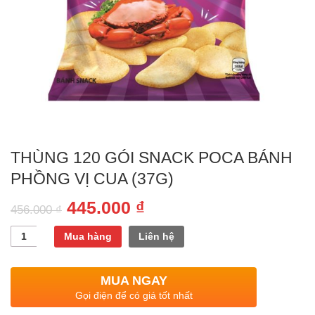
THÙNG 120 GÓI SNACK POCA BÁNH
PHỒNG VỊ CUA (37G)
445.000
₫
456.000
₫
Quantity
Mua hàng
Liên hệ
MUA NGAY
Gọi điện để có giá tốt nhất