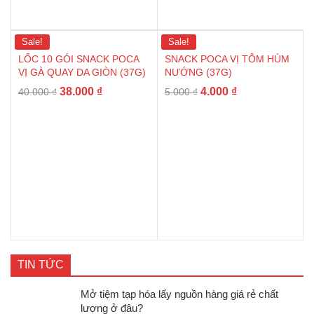
Sale!
Sale!
LỐC 10 GÓI SNACK POCA
SNACK POCA VỊ TÔM HÙM
VỊ GÀ QUAY DA GIÒN (37G)
NƯỚNG (37G)
38.000
₫
4.000
₫
40.000
₫
5.000
₫
TIN TỨC
Mở tiệm tạp hóa lấy nguồn hàng giá rẻ chất
lượng ở đâu?