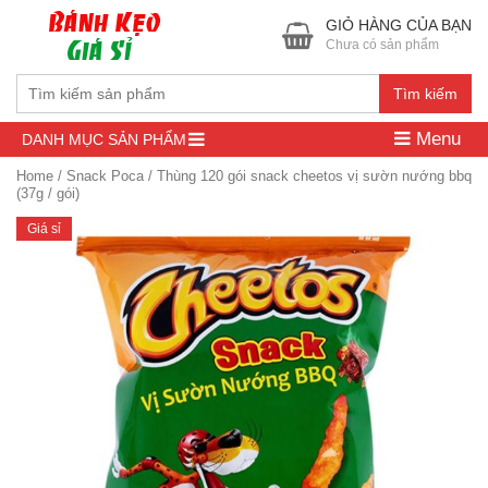
GIỎ HÀNG CỦA BẠN
Chưa có sản phẩm
Tìm kiếm
Menu
DANH MỤC SẢN PHẨM
Home
/
Snack Poca
/ Thùng 120 gói snack cheetos vị sườn nướng bbq
(37g / gói)
Giá sỉ