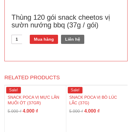
Thùng 120 gói snack cheetos vị
sườn nướng bbq (37g / gói)
Quantity
Mua hàng
Liên hệ
RELATED PRODUCTS
Sale!
Sale!
SNACK POCA VỊ MỰC LĂN
SNACK POCA VỊ BÒ LÚC
MUỐI ỚT (37GR)
LẮC (37G)
4.000
₫
4.000
₫
5.000
₫
5.000
₫