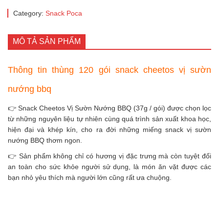
Category:
Snack Poca
MÔ TẢ SẢN PHẨM
Thông tin thùng 120 gói snack cheetos vị sườn
nướng bbq
👉 Snack Cheetos Vị Sườn Nướng BBQ (37g / gói) được chọn lọc
từ những nguyên liệu tự nhiên cùng quá trình sản xuất khoa học,
hiện đại và khép kín, cho ra đời những miếng snack vị sườn
nướng BBQ thơm ngon.
👉 Sản phẩm không chỉ có hương vị đặc trưng mà còn tuyệt đối
an toàn cho sức khỏe người sử dụng, là món ăn vặt được các
bạn nhỏ yêu thích mà người lớn cũng rất ưa chuộng.