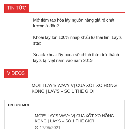
TIN TỨC
Mở tiệm tạp hóa lấy nguồn hàng giá rẻ chất
lượng ở đâu?
Khoai tây lon 100% nhập khẩu từ thái lan! Lay’s
stax
Snack khoai tây poca sẽ chính thức trở thành
lay’s tại việt nam vào năm 2019
VIDEOS
MỚI!!! LAY’S WAVY VỊ CUA XỐT XO HỒNG
KÔNG | LAY’S – SỐ 1 THẾ GIỚI
TIN TỨC MỚI
MỚI!!! LAY’S WAVY VỊ CUA XỐT XO HỒNG
KÔNG | LAY’S – SỐ 1 THẾ GIỚI
17/05/2021