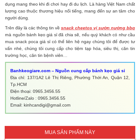
dụng mang theo khi đi chơi hay đi du lịch. Là hàng Việt Nam chất
lượng cao thuộc thương hiệu nổi tiếng, mang đến sự an tâm cho
người dùng.
Trên đây là các thông tin về
snack cheetos vị sườn nướng bbq
mà nguồn bánh kẹo giá sỉ đã chia sẽ, nếu quý khách có như cầu
mua snack poca giá sỉ có thể liên hệ ngay chúng tôi để được tư
vấn nhé, chúng tôi cung cấp cho tiệm tạp hóa, siêu thị, căn tin
trường học, căn tin bệnh viên…
Banhkeogiare.com – Nguồn cung cấp bánh kẹo giá sỉ
Địa chỉ: 137/1A2 Lê Thị Riêng, Phường Thới An, Quận 12,
Tp.HCM
Điện thoại: 0965.3456.55
Hotline/Zalo : 0965.3456.55
Email: kinhcandigi@gmail.com
MUA SẢN PHẨM NÀY