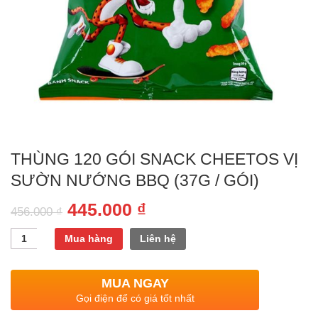
THÙNG 120 GÓI SNACK CHEETOS VỊ
SƯỜN NƯỚNG BBQ (37G / GÓI)
445.000
₫
456.000
₫
Quantity
Mua hàng
Liên hệ
MUA NGAY
Gọi điện để có giá tốt nhất