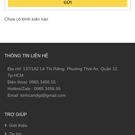
GỬI
Chưa có bình luận nào
THÔNG TIN LIÊN HỆ
Địa chỉ: 137/1A2 Lê Thị Riêng, Phường Thới An, Quận 12,
Tp.HCM
Điện thoại: 0965.3456.55
Hotline/Zalo : 0965.3456.55
Email: kinhcandigi@gmail.com
TRỢ GIÚP
Giới thiệu
Tin tức