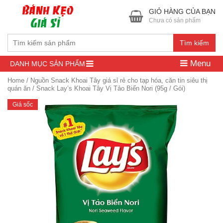
GIỎ HÀNG CỦA BẠN
Chưa có sản phẩm
Tìm kiếm
Menu
DANH MỤC SẢN PHẨM
Home
/
Nguồn Snack Khoai Tây giá sỉ rẻ cho tạp hóa, căn tin siêu thị
quán ăn
/ Snack Lay’s Khoai Tây Vị Tảo Biển Nori (95g / Gói)
Giá sốc