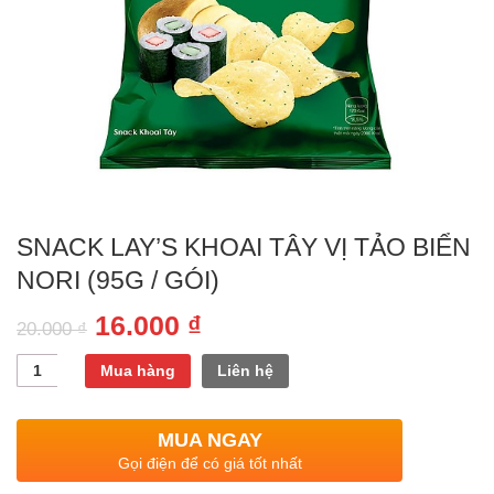
SNACK LAY’S KHOAI TÂY VỊ TẢO BIỂN
NORI (95G / GÓI)
16.000
₫
20.000
₫
Quantity
Mua hàng
Liên hệ
MUA NGAY
Gọi điện để có giá tốt nhất