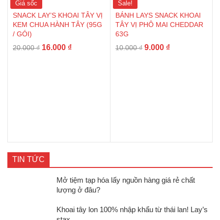
Giá sốc
Sale!
SNACK LAY’S KHOAI TÂY VỊ
BÁNH LAYS SNACK KHOAI
KEM CHUA HÀNH TÂY (95G
TÂY VỊ PHÔ MAI CHEDDAR
/ GÓI)
63G
16.000
₫
9.000
₫
20.000
₫
10.000
₫
TIN TỨC
Mở tiệm tạp hóa lấy nguồn hàng giá rẻ chất
lượng ở đâu?
Khoai tây lon 100% nhập khẩu từ thái lan! Lay’s
stax