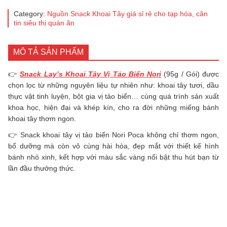
Category:
Nguồn Snack Khoai Tây giá sỉ rẻ cho tạp hóa, căn
tin siêu thị quán ăn
MÔ TẢ SẢN PHẨM
👉
Snack Lay’s Khoai Tây Vị Tảo Biển Nori
(95g / Gói) được
chọn lọc từ những nguyên liệu tự nhiên như: khoai tây tươi, dầu
thực vật tinh luyện, bột gia vị tảo biển… cùng quá trình sản xuất
khoa học, hiện đại và khép kín, cho ra đời những miếng bánh
khoai tây thơm ngon.
👉 Snack khoai tây vị tảo biển Nori Poca không chỉ thơm ngon,
bổ dưỡng mà còn vô cùng hài hòa, đẹp mắt với thiết kế hình
bánh nhỏ xinh, kết hợp với màu sắc vàng nổi bật thu hút bạn từ
lần đầu thưởng thức.