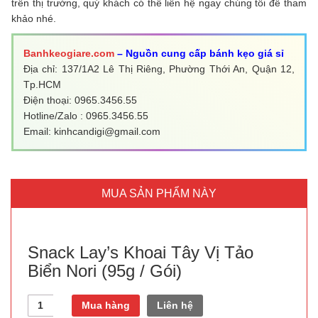
trên thị trường, quý khách có thể liên hệ ngay chúng tôi để tham
khảo nhé.
Banhkeogiare.com
– Nguồn cung cấp bánh kẹo giá sỉ
Địa chỉ: 137/1A2 Lê Thị Riêng, Phường Thới An, Quận 12,
Tp.HCM
Điện thoại: 0965.3456.55
Hotline/Zalo : 0965.3456.55
Email: kinhcandigi@gmail.com
MUA SẢN PHẨM NÀY
Snack Lay’s Khoai Tây Vị Tảo
Biển Nori (95g / Gói)
Quantity
Mua hàng
Liên hệ