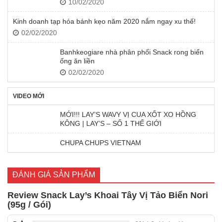
10/02/2020
Kinh doanh tạp hóa bánh kẹo năm 2020 nắm ngay xu thế!
02/02/2020
Banhkeogiare nhà phân phối Snack rong biển
ống ăn liền
02/02/2020
VIDEO MỚI
MỚI!!! LAY’S WAVY VỊ CUA XỐT XO HỒNG
KÔNG | LAY’S – SỐ 1 THẾ GIỚI
CHUPA CHUPS VIETNAM
ĐÁNH GIÁ SẢN PHẨM
Review Snack Lay’s Khoai Tây Vị Tảo Biển Nori
(95g / Gói)