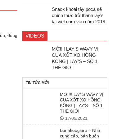
Snack khoai tây poca sẽ
chính thức trở thành lay’s
tại việt nam vào năm 2019
iến, đóng
VIDEOS
MỚI!!! LAY’S WAVY VỊ
CUA XỐT XO HỒNG
KÔNG | LAY’S – SỐ 1
THẾ GIỚI
TIN TỨC MỚI
MỚI!!! LAY’S WAVY VỊ
CUA XỐT XO HỒNG
KÔNG | LAY’S – SỐ 1
THẾ GIỚI
17/05/2021
Banhkeogiare – Nhà
cung cấp, bán buôn