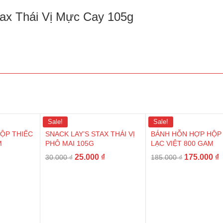
tax Thái Vị Mực Cay 105g
Sale!
Sale!
ỘP THIẾC
SNACK LAY’S STAX THÁI VỊ
BÁNH HỖN HỢP HỘP
M
PHÔ MAI 105G
LẠC VIỆT 800 GAM
25.000
₫
175.000
₫
30.000
₫
185.000
₫