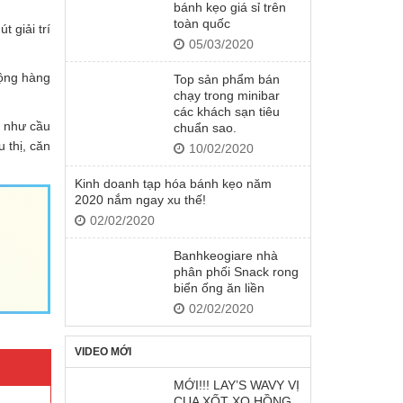
bánh kẹo giá sỉ trên
toàn quốc
 giải trí
05/03/2020
động hàng
Top sản phẩm bán
chạy trong minibar
các khách sạn tiêu
ó như cầu
chuẩn sao.
 thị, căn
10/02/2020
Kinh doanh tạp hóa bánh kẹo năm
2020 nắm ngay xu thế!
02/02/2020
Banhkeogiare nhà
phân phối Snack rong
biển ống ăn liền
02/02/2020
VIDEO MỚI
MỚI!!! LAY’S WAVY VỊ
CUA XỐT XO HỒNG