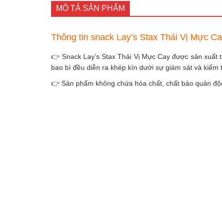
MÔ TẢ SẢN PHẨM
Thông tin snack Lay’s Stax Thái Vị Mực C
👉 Snack Lay’s Stax Thái Vị Mực Cay được sản xuất t
bao bì đều diễn ra khép kín dưới sự giám sát và kiểm 
👉 Sản phẩm không chứa hóa chất, chất bảo quản độc