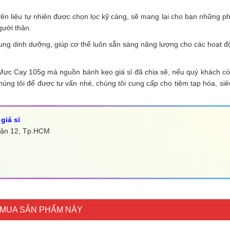
liệu tự nhiên được chọn lọc kỹ càng, sẽ mang lại cho bạn những phút
gười thân.
ng dinh dưỡng, giúp cơ thể luôn sẵn sàng năng lượng cho các hoạt 
Vị Mực Cay 105g mà nguồn bánh kẹo giá sỉ đã chia sẽ, nếu quý khách c
húng tôi để được tư vấn nhé, chúng tôi cung cấp cho tiệm tạp hóa, siêu
giá sỉ
Quận 12, Tp.HCM
MUA SẢN PHẨM NÀY