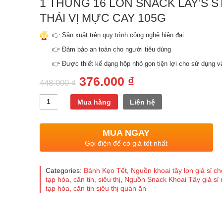
1 THÙNG 16 LON SNACK LAY’S S
THÁI VỊ MỰC CAY 105G
👉 Sản xuất trên quy trình công nghệ hiện đại
👉 Đảm bảo an toàn cho người tiêu dùng
👉 Được thiết kế dạng hộp nhỏ gọn tiện lợi cho sử dụng v
376.000
₫
448.000
₫
Quantity
Mua hàng
Liên hệ
MUA NGAY
Gọi điện để có giá tốt nhất
Categories:
Bánh Kẹo Tết
,
Nguồn khoai tây lon giá sỉ ch
tạp hóa, căn tin, siêu thị
,
Nguồn Snack Khoai Tây giá sỉ 
tạp hóa, căn tin siêu thị quán ăn