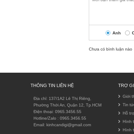
Anh
Chưa có bình luận nào
THÔNG TIN LIÊN HỆ
TRỢ G
Giới t
Địa chỉ: 137/1A2 Lê Thị Riêng,
Tin tứ
Phường Thới An, Quận 12, Tp.HCM
Điện thoại: 0965.3456.55
Hỗ tr
Hotline/Zalo : 0965.3456.55
Hình 
Email: kinhcandigi@gmail.com
Hình 