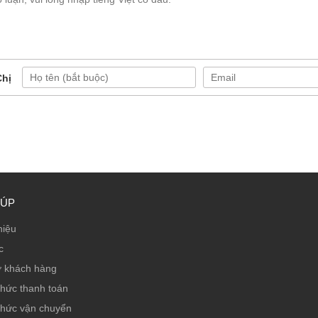
Chị
IÚP
hiệu
c
ợ khách hàng
thức thanh toán
thức vận chuyển