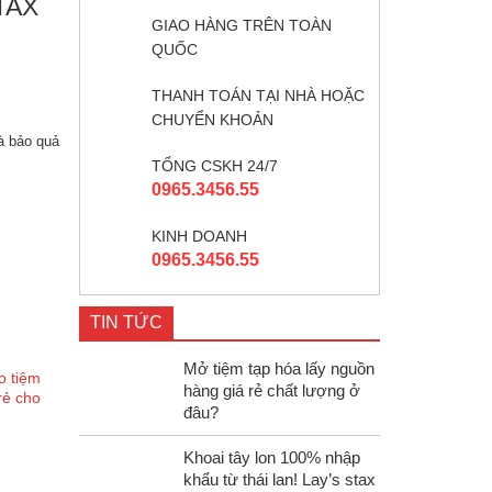
TAX
GIAO HÀNG TRÊN TOÀN
QUỐC
THANH TOÁN TẠI NHÀ HOẶC
CHUYỂN KHOẢN
à bảo quả
TỔNG CSKH 24/7
0965.3456.55
KINH DOANH
0965.3456.55
TIN TỨC
Mở tiệm tạp hóa lấy nguồn
o tiệm
hàng giá rẻ chất lượng ở
rẻ cho
đâu?
Khoai tây lon 100% nhập
khẩu từ thái lan! Lay’s stax