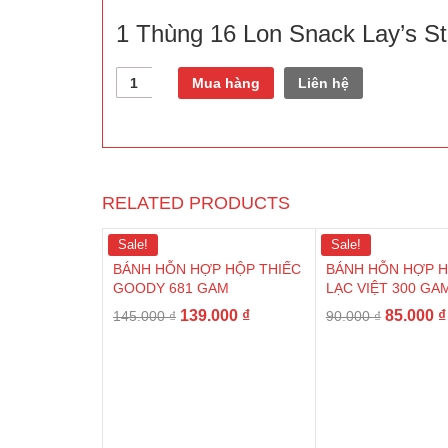
1 Thùng 16 Lon Snack Lay’s S
Quantity
Mua hàng
Liên hệ
RELATED PRODUCTS
Sale!
Sale!
BÁNH HỖN HỢP HỘP THIẾC
BÁNH HỖN HỢP H
GOODY 681 GAM
LẠC VIỆT 300 GA
139.000
₫
85.000
₫
145.000
₫
90.000
₫