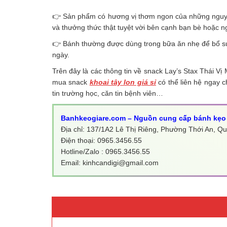
👉 Sản phẩm có hương vị thơm ngon của những nguyên 
và thưởng thức thật tuyệt vời bên cạnh bạn bè hoặc n
👉 Bánh thường được dùng trong bữa ăn nhẹ để bổ su
ngày.
Trên đây là các thông tin về snack Lay’s Stax Thái 
mua snack
khoai tây lon giá sỉ
có thể liên hệ ngay c
tin trường học, căn tin bệnh viên…
Banhkeogiare.com – Nguồn cung cấp bánh kẹo 
Địa chỉ: 137/1A2 Lê Thị Riêng, Phường Thới An, 
Điện thoại: 0965.3456.55
Hotline/Zalo : 0965.3456.55
Email: kinhcandigi@gmail.com