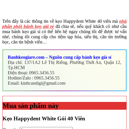
Trên đây là các thông tin về kẹo Happydent White 40 viên mà
nhà
phân phối bánh kẹo giá rẻ
đã chia sẽ, nếu quý khách có như cầu
mua bánh kẹo giá sỉ có thể liên hệ ngay chúng tôi để được tư vấn
nhé, chúng tôi cung cấp cho tiệm tạp hóa, siêu thị, căn tin trường
học, căn tin bệnh viên…
Banhkeogiare.com – Nguồn cung cấp bánh kẹo giá sỉ
Địa chỉ: 137/1A2 Lê Thị Riêng, Phường Thới An, Quận 12,
Tp.HCM
Điện thoại: 0965.3456.55
Hotline/Zalo : 0965.3456.55
Email: kinhcandigi@gmail.com
Mua sản phẩm này
Kẹo Happydent White Gói 40 Viên