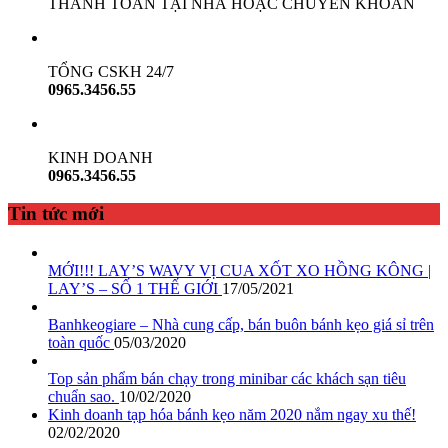
THANH TOÁN TẠI NHÀ HOẶC CHUYỂN KHOẢN
TỔNG CSKH 24/7
0965.3456.55
KINH DOANH
0965.3456.55
Tin tức mới
MỚI!!! LAY’S WAVY VỊ CUA XỐT XO HỒNG KÔNG |
LAY’S – SỐ 1 THẾ GIỚI
17/05/2021
Banhkeogiare – Nhà cung cấp, bán buôn bánh kẹo giá sỉ trên
toàn quốc
05/03/2020
Top sản phẩm bán chạy trong minibar các khách sạn tiêu
chuẩn sao.
10/02/2020
Kinh doanh tạp hóa bánh kẹo năm 2020 nắm ngay xu thế!
02/02/2020