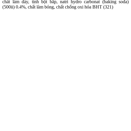
chất làm dày, tinh bột bắp, natri hydro carbonat (baking soda)
(500ii) 0.4%, chất làm bóng, chất chống oxi hóa BHT (321)