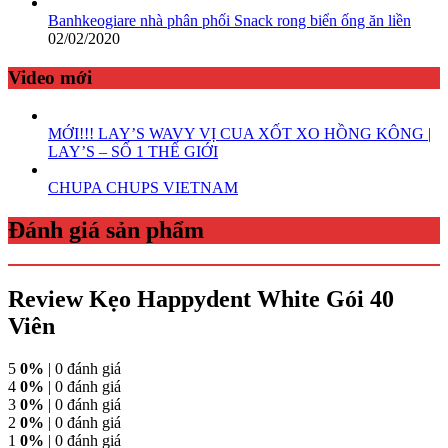
Banhkeogiare nhà phân phối Snack rong biển ống ăn liền
02/02/2020
Video mới
MỚI!!! LAY’S WAVY VỊ CUA XỐT XO HỒNG KÔNG |
LAY’S – SỐ 1 THẾ GIỚI
CHUPA CHUPS VIETNAM
Đánh giá sản phẩm
Review Kẹo Happydent White Gói 40
Viên
5
0%
| 0 đánh giá
4
0%
| 0 đánh giá
3
0%
| 0 đánh giá
2
0%
| 0 đánh giá
1
0%
| 0 đánh giá