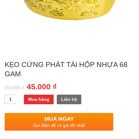
KẸO CỨNG PHÁT TÀI HỘP NHỰA 68
GAM
45.000
₫
50.000
₫
Quantity
Mua hàng
Liên hệ
MUA NGAY
Gọi điện để có giá tốt nhất