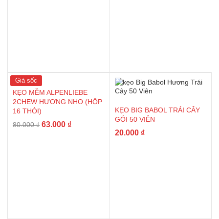
Giá sốc
KẸO MỀM ALPENLIEBE
2CHEW HƯƠNG NHO (HỘP
KẸO BIG BABOL TRÁI CÂY
16 THỎI)
GÓI 50 VIÊN
63.000
₫
80.000
₫
20.000
₫