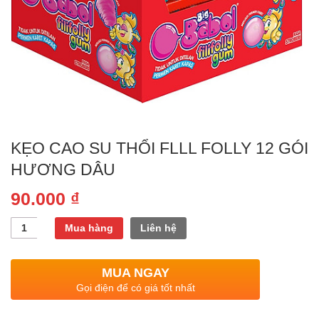
KẸO CAO SU THỔI FLLL FOLLY 12 GÓI
HƯƠNG DÂU
90.000
₫
Quantity
Mua hàng
Liên hệ
MUA NGAY
Gọi điện để có giá tốt nhất