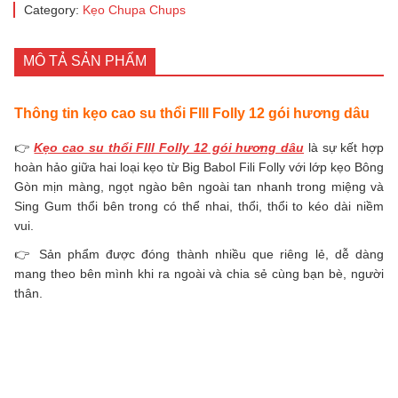
Category:
Kẹo Chupa Chups
MÔ TẢ SẢN PHẨM
Thông tin kẹo cao su thổi Flll Folly 12 gói hương dâu
👉
Kẹo cao su thổi Flll Folly 12 gói hương dâu
là sự kết hợp
hoàn hảo giữa hai loại kẹo từ Big Babol Fili Folly với lớp kẹo Bông
Gòn mịn màng, ngọt ngào bên ngoài tan nhanh trong miệng và
Sing Gum thổi bên trong có thể nhai, thổi, thổi to kéo dài niềm
vui.
👉 Sản phẩm được đóng thành nhiều que riêng lẻ, dễ dàng
mang theo bên mình khi ra ngoài và chia sẻ cùng bạn bè, người
thân.