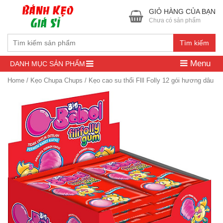
GIỎ HÀNG CỦA BẠN
Chưa có sản phẩm
Tìm kiếm
Menu
DANH MỤC SẢN PHẨM
Home
/
Kẹo Chupa Chups
/ Kẹo cao su thổi Flll Folly 12 gói hương dâu