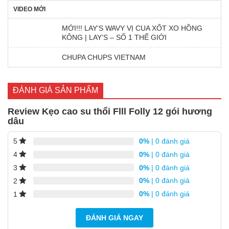
VIDEO MỚI
MỚI!!! LAY’S WAVY VỊ CUA XỐT XO HỒNG
KÔNG | LAY’S – SỐ 1 THẾ GIỚI
CHUPA CHUPS VIETNAM
ĐÁNH GIÁ SẢN PHẨM
Review Kẹo cao su thổi Flll Folly 12 gói hương
dâu
0%
| 0 đánh giá
5
0%
| 0 đánh giá
4
0%
| 0 đánh giá
3
0%
| 0 đánh giá
2
0%
| 0 đánh giá
1
ĐÁNH GIÁ NGAY