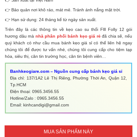
👉 Bảo quản nơi khô ráo, mát mẻ. Tránh ánh nắng mặt trời.
👉 Hạn sử dụng: 24 tháng kể từ ngày sản xuất.
Trên đây là các thông tin về kẹo cao su thổi Flll Folly 12 gói
hương dâu mà
nhà phân phối bánh kẹo giá rẻ
đã chia sẽ, nếu
quý khách có như cầu mua bánh kẹo giá sỉ có thể liên hệ ngay
chúng tôi để được tư vấn nhé, chúng tôi cung cấp cho tiệm tạp
hóa, siêu thị, căn tin trường học, căn tin bệnh viên…
Banhkeogiare.com – Nguồn cung cấp bánh kẹo giá sỉ
Địa chỉ: 137/1A2 Lê Thị Riêng, Phường Thới An, Quận 12,
Tp.HCM
Điện thoại: 0965.3456.55
Hotline/Zalo : 0965.3456.55
Email: kinhcandigi@gmail.com
MUA SẢN PHẨM NÀY