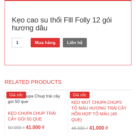
Kẹo cao su thổi Flll Folly 12 gói
hương dâu
Quantity
Mua hàng
Liên hệ
RELATED PRODUCTS
Giá sốc
Giá sốc
KẸO MÚT CHUPA CHUPS
TÔ MÀU HƯƠNG TRÁI CÂY
KẸO CHUPA CHUP TRÁI
HỖN HỢP TÔ MÀU (48
CÂY GÓI 50 QUE
QUE)
41.000
₫
50.000
₫
41.000
₫
48.000
₫