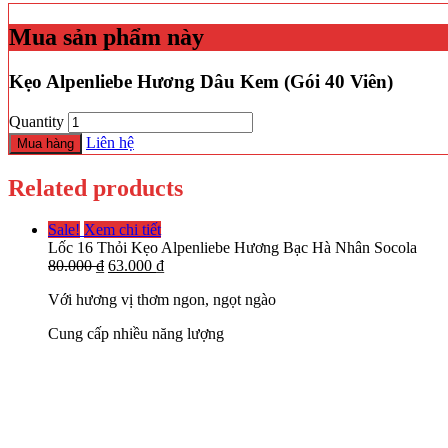
Mua sản phẩm này
Kẹo Alpenliebe Hương Dâu Kem (Gói 40 Viên)
Quantity
Liên hệ
Mua hàng
Related products
Sale!
Xem chi tiết
Lốc 16 Thỏi Kẹo Alpenliebe Hương Bạc Hà Nhân Socola
80.000
₫
63.000
₫
Với hương vị thơm ngon, ngọt ngào
Cung cấp nhiều năng lượng