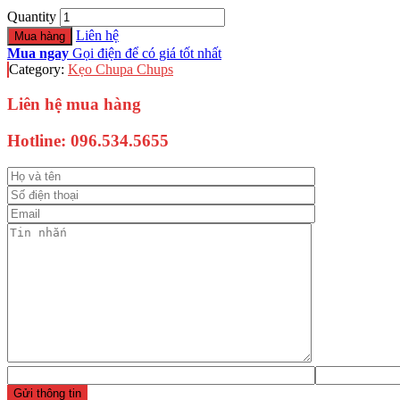
Quantity
Liên hệ
Mua hàng
Mua ngay
Gọi điện để có giá tốt nhất
Category:
Kẹo Chupa Chups
Liên hệ mua hàng
Hotline:
096.534.5655