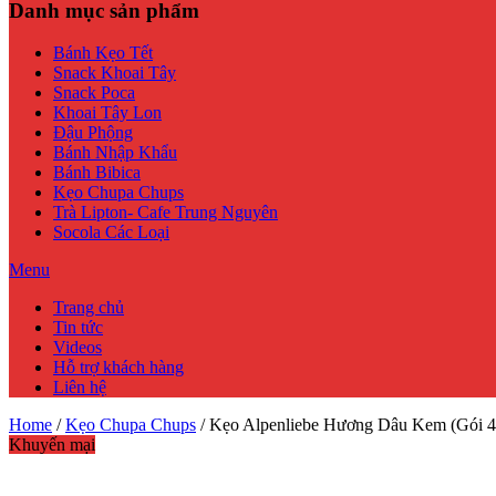
Danh mục sản phẩm
Bánh Kẹo Tết
Snack Khoai Tây
Snack Poca
Khoai Tây Lon
Đậu Phộng
Bánh Nhập Khẩu
Bánh Bibica
Kẹo Chupa Chups
Trà Lipton- Cafe Trung Nguyên
Socola Các Loại
Menu
Trang chủ
Tin tức
Videos
Hỗ trợ khách hàng
Liên hệ
Home
/
Kẹo Chupa Chups
/ Kẹo Alpenliebe Hương Dâu Kem (Gói 4
Khuyến mại