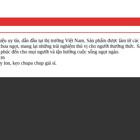
ệu uy tín, dẫn đầu tại thị trường Việt Nam. Sản phẩm được làm từ các t
ua ngọt, mang lại những trải nghiệm thú vị cho người thưởng thức. S
 phúc đến cho mọi người và tận hưởng cuộc sống ngọt ngào.
hcm
y lon, kẹo chupa chup giá sỉ.